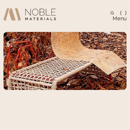
(
)
Menu