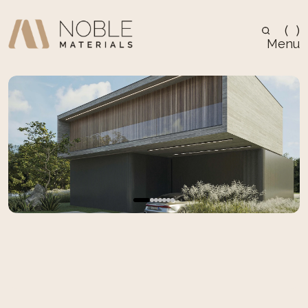
(
)
Menu